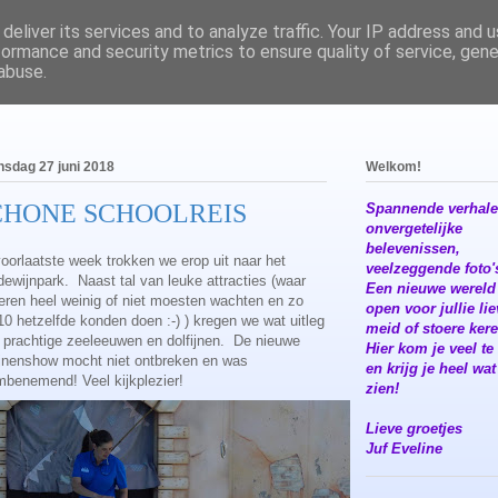
deliver its services and to analyze traffic. Your IP address and 
formance and security metrics to ensure quality of service, gen
abuse.
sdag 27 juni 2018
Welkom!
CHONE SCHOOLREIS
Spannende verhale
onvergetelijke
belevenissen,
oorlaatste week trokken we erop uit naar het
veelzeggende foto's
ewijnpark. Naast tal van leuke attracties (waar
Een nieuwe wereld
eren heel weinig of niet moesten wachten en zo
open voor jullie li
10 hetzelfde konden doen :-) ) kregen we wat uitleg
meid of stoere kere
 prachtige zeeleeuwen en dolfijnen. De nieuwe
Hier kom je veel te
ijnenshow mocht niet ontbreken en was
en krijg je heel wat
benemend! Veel kijkplezier!
zien!
Lieve groetjes
Juf Eveline