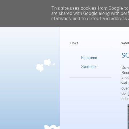
This site uses cookies from Google to 
are shared with Google along with per
statistics, and to detect and address 
Links
woen
S
Klimtoren
Spelletje
s
De v
Boud
kind
wel 
over
dolf
adem