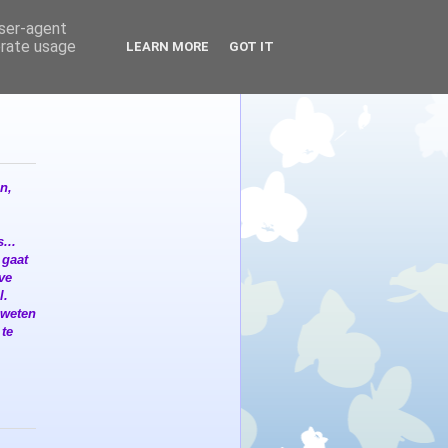
user-agent
erate usage
LEARN MORE
GOT IT
n,
...
 gaat
eve
l.
 weten
 te