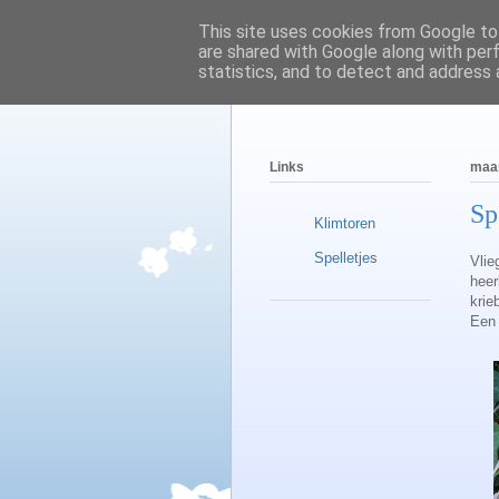
This site uses cookies from Google to 
are shared with Google along with per
statistics, and to detect and address 
Links
maan
Sp
Klimtoren
Spelletje
s
Vlie
heer
krieb
Een 