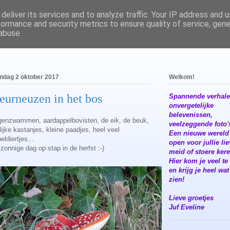
deliver its services and to analyze traffic. Your IP address and 
formance and security metrics to ensure quality of service, gen
abuse.
dag 2 oktober 2017
Welkom!
eurneuzen in het bos
Spannende verhale
onvergetelijke
belevenissen,
genzwammen, aardappelbovisten, de eik, de beuk,
veelzeggende foto's
lijke kastanjes, kleine paadjes, heel veel
Een nieuwe wereld
eldiertjes...
open voor jullie li
zonnige dag op stap in de herfst :-)
meid of stoere kere
Hier kom je veel te
en krijg je heel wat
zien!
Lieve groetjes
Juf Eveline