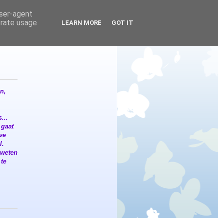
user-agent
erate usage
LEARN MORE
GOT IT
n,
...
 gaat
eve
l.
 weten
 te